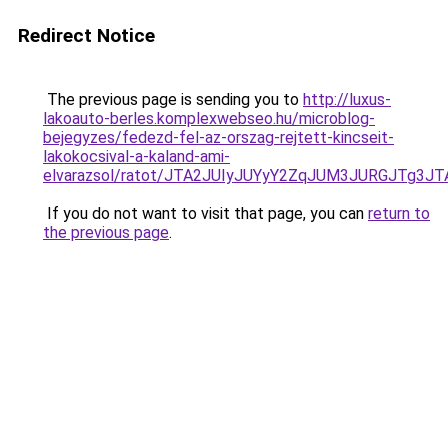
Redirect Notice
The previous page is sending you to
http://luxus-
lakoauto-berles.komplexwebseo.hu/microblog-
bejegyzes/fedezd-fel-az-orszag-rejtett-kincseit-
lakokocsival-a-kaland-ami-
elvarazsol/ratot/JTA2JUIyJUYyY2ZqJUM3JURGJTg
If you do not want to visit that page, you can
return to
the previous page
.