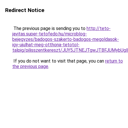
Redirect Notice
The previous page is sending you to
http://teto-
javitas.super-tetofedo.hu/microblog-
bejegyzes/badogos-szakerto-badogos-megoldasok-
igy-ujulhat-meg-otthona-tetotol-
talpig/pilisszentkereszt/JUY5JTNEJTgwJTBFJUMy
If you do not want to visit that page, you can
return to
the previous page
.