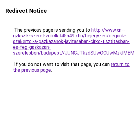
Redirect Notice
The previous page is sending you to
http://www.xn--
gzkszlk-szerel-vgb4kd45a49c.hu/bejegyzes/cegunk-
szakertoi-a-gazkazanok-javitasaban-cirko-tisztitasban-
es-feg-gazkazan-
szerelesben/budapest//JUNCJTkzdSUwOCUwMzklM
If you do not want to visit that page, you can
return to
the previous page
.