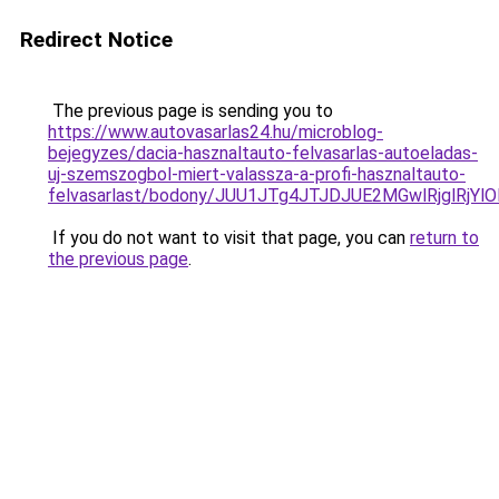
Redirect Notice
The previous page is sending you to
https://www.autovasarlas24.hu/microblog-
bejegyzes/dacia-hasznaltauto-felvasarlas-autoeladas-
uj-szemszogbol-miert-valassza-a-profi-hasznaltauto-
felvasarlast/bodony/JUU1JTg4JTJDJUE2MGwlRjglRj
If you do not want to visit that page, you can
return to
the previous page
.